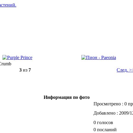
3
из
7
След. >
Информация по фото
Просмотрено : 0 п
Добавлено : 2009/1
0 голосов
0 посланий