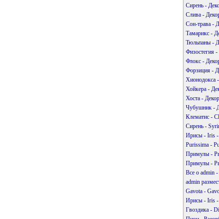
Сирень - Дек
Слива - Деко
Сон-трава - 
Тамарикс - Д
Тюльпаны - Д
Физостегия -
Флокс - Деко
Форзиция - Д
Хионодокса -
Хойкера - Де
Хоста - Деко
Чубушник - Д
Клематис - C
Сирень - Syr
Ирисы - Iris
Purissima - P
Примулы - Pr
Примулы - Pr
Все о admin 
admin размес
Gavota - Gav
Ирисы - Iris
Гвоздика - D
Пион - Paeon