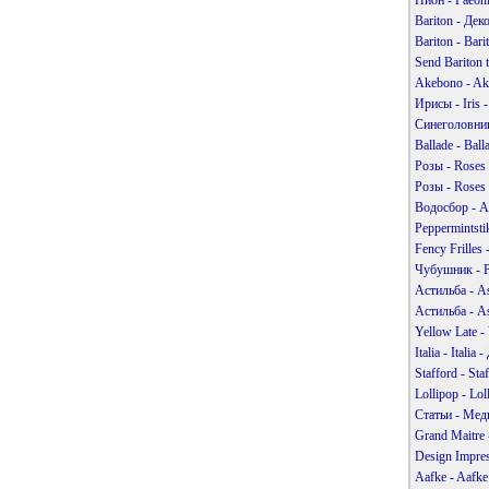
Bariton - Де
Bariton - Bar
Send Bariton 
Akebono - Ak
Ирисы - Iris
Синеголовник
Ballade - Bal
Розы - Roses
Розы - Roses
Водосбор - A
Peppermintsti
Fency Frilles
Чубушник - P
Астильба - As
Астильба - As
Yellow Late -
Italia - Ital
Stafford - St
Lollipop - Lo
Статьи - Мед
Grand Maitre
Design Impres
Aafke - Aafk