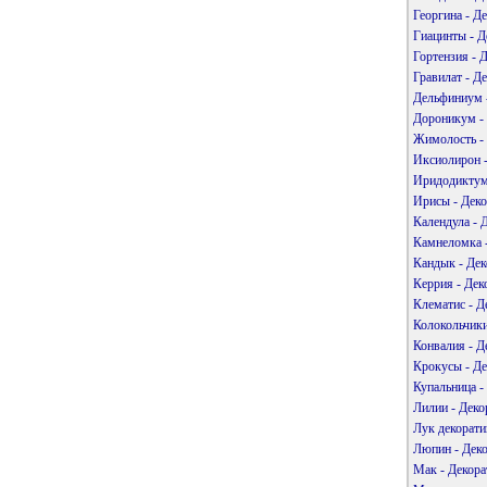
Георгина - Д
Гиацинты - Д
Гортензия - 
Гравилат - Д
Дельфиниум -
Дороникум - 
Жимолость - 
Иксиолирон -
Иридодиктумы
Ирисы - Деко
Календула - 
Камнеломка -
Кандык - Дек
Керрия - Дек
Клематис - Д
Колокольчики
Конвалия - Д
Крокусы - Де
Купальница -
Лилии - Деко
Лук декорати
Люпин - Деко
Мак - Декора