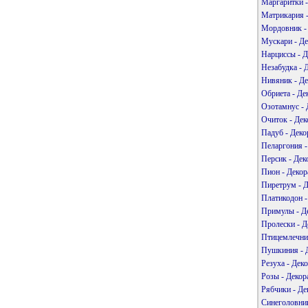
Маргаритки -
Матрикария -
Мордовник - 
Мускари - Де
Нарциссы - Д
Незабудка - 
Нивяник - Де
Обриета - Де
Озотамнус - 
Очиток - Дек
Падуб - Деко
Пеларгония -
Персик - Дек
Пион - Декор
Пиретрум - Д
Платикодон -
Примулы - Де
Пролески - Д
Птицемлечник
Пушкиния - Д
Резуха - Дек
Розы - Декор
Рябчики - Де
Синеголовник