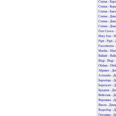
Статьи - Кар
Статьи - Кор
Статьи - Бак
Статьи - Дек
Статьи - Дек
Статьи - Дек
First Crown -
Mary Ann - M
Pipit - Pipit
Fuscotinctus 
Marilin - Mar
Ballade - Bal
Birgi - Birgi
Obdam - Obda
Абрикос - Де
Астильба - Д
Бархатцы - Д
Бересклет - 
Бродиэя - Де
Вейгелия - Д
Вероника - Д
Виола - Деко
Водосбор - Д
Гвоздика - Д