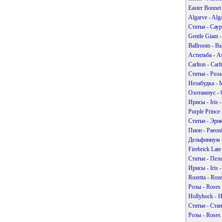
Easter Bonnet
Algarve - Alg
Статьи - Сау
Gentle Giant 
Ballroom - B
Астильба - As
Carlton - Car
Статьи - Роз
Незабудка - 
Озотамнус - 
Ирисы - Iris
Purple Prince
Статьи - Эри
Пион - Paeon
Дельфиниум -
Firebrick Lat
Статьи - Пел
Ирисы - Iris
Rozetta - Roz
Розы - Roses
Hollyhock - 
Статьи - Ста
Розы - Roses