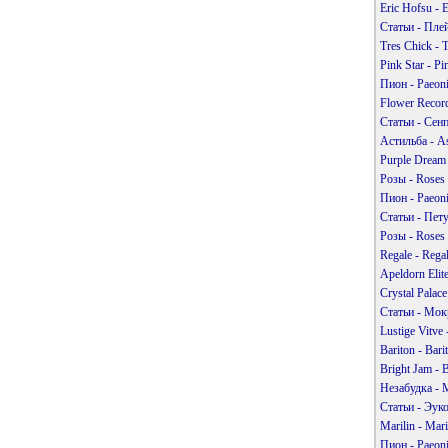
Eric Hofsu - 
Статьи - Пле
Tres Chick - 
Pink Star - P
Пион - Paeon
Flower Recor
Статьи - Сен
Астильба - As
Purple Dream
Розы - Roses
Пион - Paeon
Статьи - Пет
Розы - Roses
Regale - Rega
Apeldorn Elit
Crystal Palac
Статьи - Мок
Lustige Vitve
Bariton - Bar
Bright Jam - 
Незабудка - 
Статьи - Эук
Marilin - Mar
Пион - Paeon