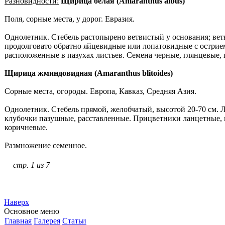
Разновидности:
Щирица белая (Amaranthus albus)
Поля, сорные места, у дорог. Евразия.
Однолетник. Стебель растопырено ветвистый у основания; вет
продолговато обратно яйцевидные или лопатовидные с острием
расположенные в пазухах листьев. Семена черные, глянцевые, 
Щирица жминдовидная (Amaranthus blitoides)
Сорные места, огороды. Европа, Кавказ, Средняя Азия.
Однолетник. Стебель прямой, желобчатый, высотой 20-70 см.
клубочки пазушные, расставленные. Прицветники ланцетные, к
коричневые.
Размножение семенное.
стр. 1 из 7
Наверх
Основное меню
Главная
Галерея
Статьи