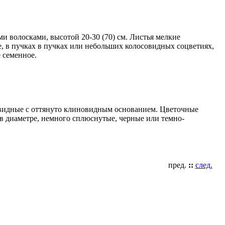
и волосками, высотой 20-30 (70) см. Листья мелкие
е, в пучках в пучках или небольших колосовидных соцветиях,
 семенное.
евидные с оттянуто клиновидным основанием. Цветочные
 в диаметре, немного сплюснутые, черные или темно-
пред.
::
след.