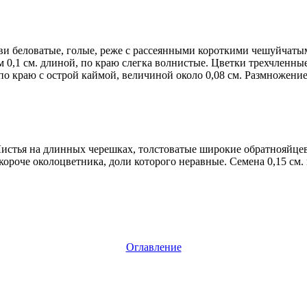
ви беловатые, голые, реже с рассеянными короткими чешуйчатым
 0,1 см. длиной, по краю слегка волнистые. Цветки трехчленны
по краю с острой каймой, величиной около 0,08 см. Размножение
 Листья на длинных черешках, толстоватые широкие обратнояйц
ороче околоцветника, доли которого неравные. Семена 0,15 см.
Оглавление