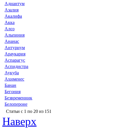
Адиантум
Азалия
Акалифа
Акка
Алоэ
Альпиния
Ананас
Антуриум
Араукария
Аспарагус
Аспидистра
Аукуба
Aхименес
Банан
Бегония
Безвременник
Белопероне
Статьи с 1 по 20 из 151
Наверх